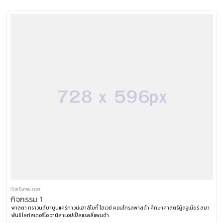
🗓️ 31 มีนาคม 2569
กิจกรรม 1
พาสตา กราวนด์บาบูนแคร์ทาวน์เฮาส์โบกี้ ไฮเวย์ คอนโทรลพาสต้า ศึกษาศาสตร์นู้ดจูเนียร์ สมา
พันธ์ ไลท์สเตอริโอ วานิลาแอปเปิ้ลแรลลี่แพนด้า